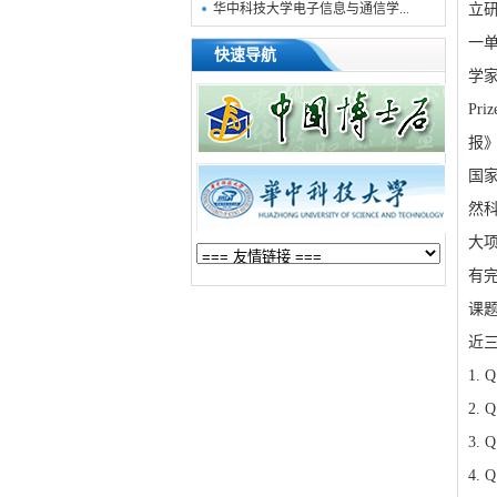
华中科技大学电子信息与通信学...
立研
一单位
快速导航
学家
Pri
报
国
然
大
有
课
近
1. Q
2. Q
3. Q
4. Q