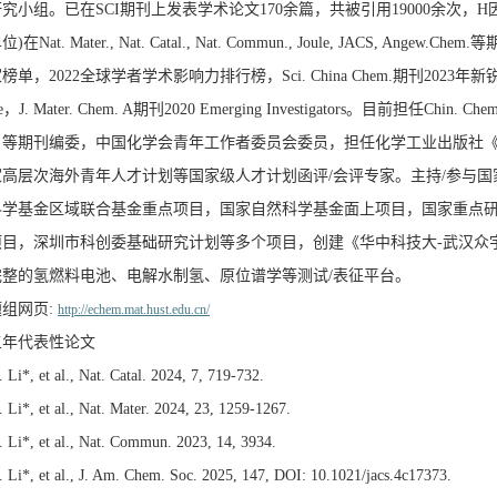
究小组。已在SCI期刊上发表学术论文170余篇，共被引用19000余次，
)在Nat. Mater., Nat. Catal., Nat. Commun., Joule, JACS, 
榜单，2022全球学者学术影响力排行榜，Sci. China Chem.期刊2023年新锐科学家，
ze，J. Mater. Chem. A期刊2020 Emerging Investigators。目前担任C
》等期刊编委，中国化学会青年工作者委员会委员，担任化学工业出版社
家高层次海外青年人才计划等国家级人才计划函评/会评专家。主持/参与
科学基金区域联合基金重点项目，国家自然科学基金面上项目，国家重点
项目，深圳市科创委基础研究计划等多个项目，创建《华中科技大-武汉众
完整的氢燃料电池、电解水制氢、原位谱学等测试/表征平台。
题组网页
:
http://echem.mat.hust.edu.cn/
三年代表性论文
. Li*, et al., Nat. Catal. 2024, 7, 719-732.
. Li*, et al., Nat. Mater. 2024, 23, 1259-1267.
. Li*, et al., Nat. Commun. 2023, 14, 3934.
. Li*, et al., J. Am. Chem. Soc. 2025, 147, DOI: 10.1021/jacs.4c17373.