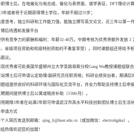
. 全职博士后，在电催化与电合成、催化与表界面、谱学表征、DFT理论
过3年或者将于近期获得博士学位，年龄不超过35岁；
 热爱思考，独立科研和工作能力强，能独立撰写英文论文，近三年以第一作
、博后待遇和发展平台
 提供有竞争力的薪酬和福利：年薪32-40万。中期考核为优秀将额外发放 2 万
级、省级项目资助和校级特别资助的不重复享受）。同时课题组还将给予相
遇面议。
 表现优秀者可赴美国华盛顿州立大学圣路易斯分校Gang Wu教授课题组联
. 在站博士后可申请认定助理/副研究员任职资格；科研业绩突出者，期满
. 课题组提供良好的科研环境与国际化交流平台，并全力帮助支持博士后申报
 在聘期间提供博士后公寓或租房补助（1500/月）。
 聘用期限3年者在站满2年即可申请武汉市高水平科技创新团队博士后生活补贴
、申请方式
将个人简历发送到邮箱：
qing_li@hust.edu.cn（或加微信：electrolqpku）。
题组热情欢迎您的加盟！