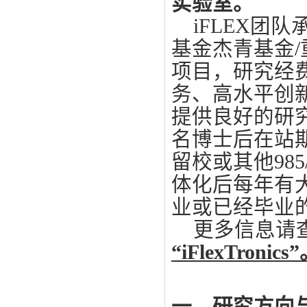
实验室。
iFLEX
团队
基金杰青基金
/
项目，研究经
务
、高水平创
提供良好的研
名
博士后
在站
留校或其他
9
85
体化后每年有
业或已经毕业
更多信息请
“
iFlexTronics
”
一、研究方向