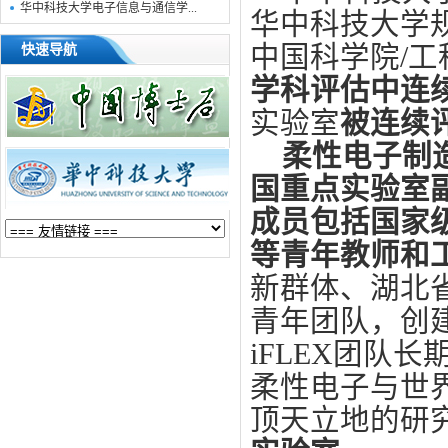
华中科技大学电子信息与通信学...
华中科技大学
中国科学院
/
工
快速导航
学科评估中
连
实验室
被连续
柔性电子制
国重点实验室
成员包括
国家
等青年教师和
新群体、湖北
青年团队，
创
iFLEX
团队
长
柔性电子与世
顶天立地的研