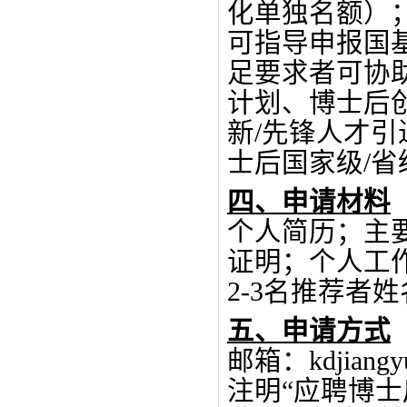
化单独名额）
可指导
申报国
足要求者可协
计划、博士后
新
/
先锋人才引
士后国家级
/
省
四
、申请材料
个人简历；主
证明；个人工
2-3
名推荐者姓
五
、申请方式
邮箱：
kdjiang
注明
“
应聘博士