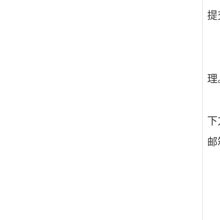
提
理
下
邮