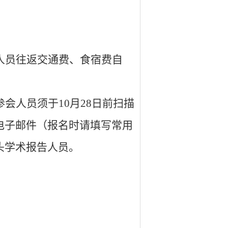
。
人员往返交通费、食宿费自
参会人员须于
10
月
28
日前扫描
电子邮件（报名时请填写常用
头学术报告人员。