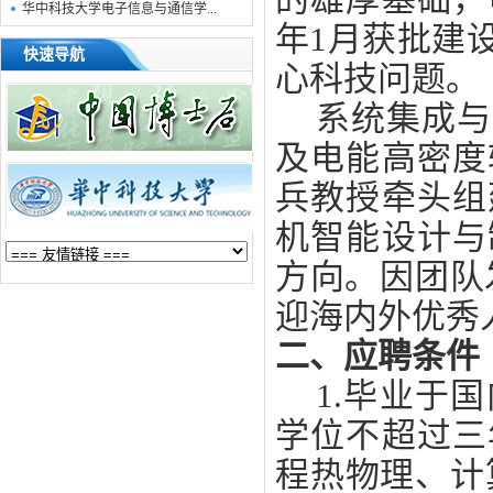
华中科技大学电子信息与通信学...
年
1
月获批建
快速导航
心科技问题。
系统集成与
及电能高密度
兵教授牵头组
机智能设计与
方向
。因团队
迎海内外优秀
二、应聘条件
1.
毕业于国
学位不超过三
程热物理、计